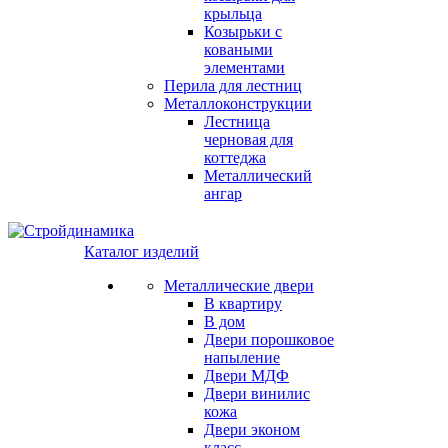
крыльца
Козырьки с
коваными
элементами
Перила для лестниц
Металлоконструкции
Лестница
черновая для
коттеджа
Металлический
ангар
Каталог изделий
Металлические двери
В квартиру
В дом
Двери порошковое
напыление
Двери МДФ
Двери винилиc
кожа
Двери эконом
класс