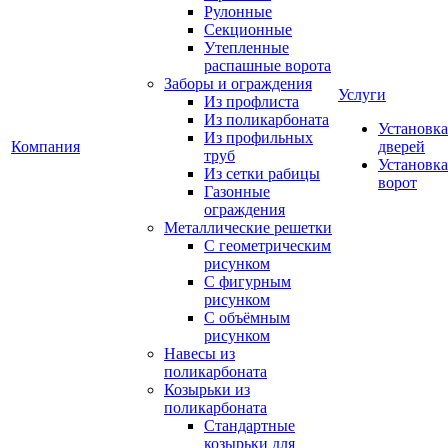
Рулонные
Секционные
Утепленные
распашные ворота
Заборы и ограждения
Услуги
Из профлиста
Из поликарбоната
Установка
Из профильных
Компания
дверей
труб
Установка
Из сетки рабицы
ворот
Газонные
ограждения
Металлические решетки
С геометрическим
рисунком
С фигурным
рисунком
С объёмным
рисунком
Навесы из
поликарбоната
Козырьки из
поликарбоната
Стандартные
козырьки для