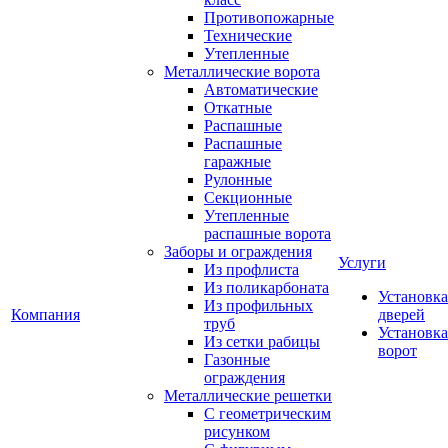
Противопожарные
Технические
Утепленные
Металлические ворота
Автоматические
Откатные
Распашные
Распашные
гаражные
Рулонные
Секционные
Утепленные
распашные ворота
Заборы и ограждения
Услуги
Из профлиста
Из поликарбоната
Установка
Из профильных
Компания
дверей
труб
Установка
Из сетки рабицы
ворот
Газонные
ограждения
Металлические решетки
С геометрическим
рисунком