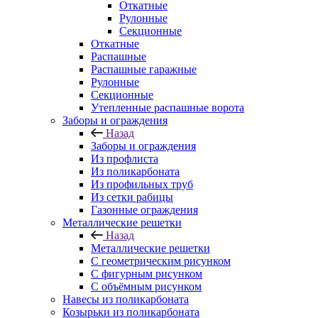
Откатные
Рулонные
Секционные
Откатные
Распашные
Распашные гаражные
Рулонные
Секционные
Утепленные распашные ворота
Заборы и ограждения
Назад
Заборы и ограждения
Из профлиста
Из поликарбоната
Из профильных труб
Из сетки рабицы
Газонные ограждения
Металлические решетки
Назад
Металлические решетки
С геометрическим рисунком
С фигурным рисунком
С объёмным рисунком
Навесы из поликарбоната
Козырьки из поликарбоната