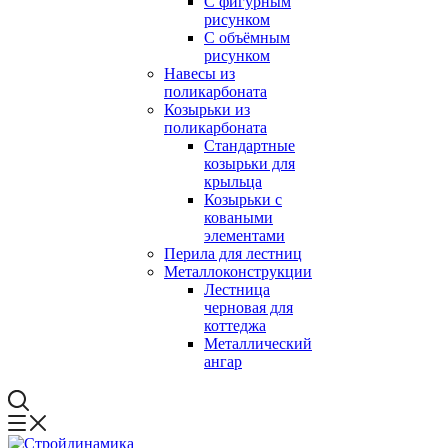
С фигурным
рисунком
С объёмным
рисунком
Навесы из
поликарбоната
Козырьки из
поликарбоната
Стандартные
козырьки для
крыльца
Козырьки с
коваными
элементами
Перила для лестниц
Металлоконструкции
Лестница
черновая для
коттеджа
Металлический
ангар